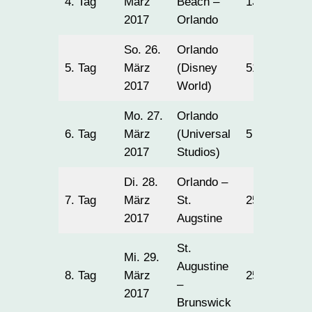
4. Tag
März
Beach –
132
2017
Orlando
So. 26.
Orlando
5. Tag
März
(Disney
51
2017
World)
Mo. 27.
Orlando
6. Tag
März
(Universal
5
2017
Studios)
Di. 28.
Orlando –
7. Tag
März
St.
256
2017
Augstine
St.
Mi. 29.
Augustine
8. Tag
März
251
–
2017
Brunswick